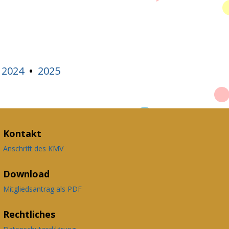
2024
2025
•
•
Kontakt
Anschrift des KMV
Download
Mitgliedsantrag als PDF
Rechtliches